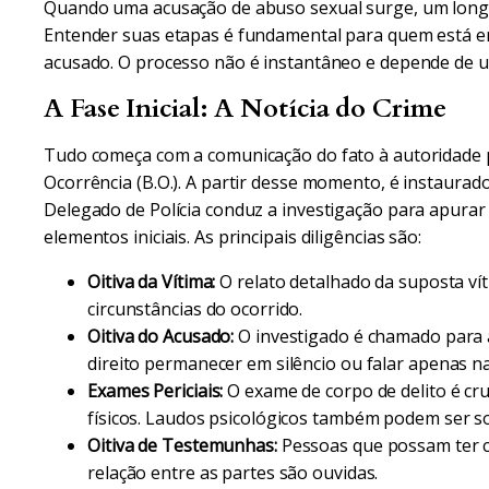
Quando uma acusação de abuso sexual surge, um longo 
Entender suas etapas é fundamental para quem está e
acusado. O processo não é instantâneo e depende de um
A Fase Inicial: A Notícia do Crime
Tudo começa com a comunicação do fato à autoridade p
Ocorrência (B.O.). A partir desse momento, é instaurado
Delegado de Polícia conduz a investigação para apurar 
elementos iniciais. As principais diligências são:
Oitiva da Vítima:
O relato detalhado da suposta ví
circunstâncias do ocorrido.
Oitiva do Acusado:
O investigado é chamado para 
direito permanecer em silêncio ou falar apenas 
Exames Periciais:
O exame de corpo de delito é cru
físicos. Laudos psicológicos também podem ser sol
Oitiva de Testemunhas:
Pessoas que possam ter c
relação entre as partes são ouvidas.