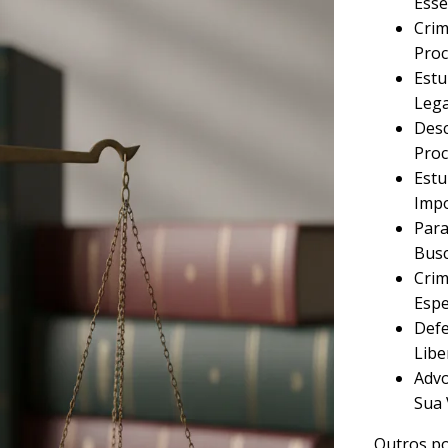
Esse
Crim
Proc
Estu
Lega
Desc
Proc
Estu
Imp
Para
Busc
Crim
Espe
Defe
Libe
Advo
Sua 
Outros po