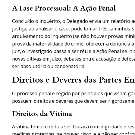
A Fase Processual: A Ação Penal
Concluído o inquérito, o Delegado envia um relatório a
justiça, ao analisar o caso, pode tomar três caminhos: s
arquivamento do inquérito (se não houver provas mínim
prova da materialidade do crime, oferecer a denúncia à
juiz, o investigado passa a ser réu e a Ação Penal se in
novas oitivas em juízo, debates entre acusação e defesa
ser absolutória ou condenatória.
Direitos e Deveres das Partes En
O processo penal é regido por princípios que visam ga
possuem direitos e deveres que devem ser rigorosame
Direitos da Vítima
A vítima tem o direito a ser tratada com dignidade e re
medidas protetivas, se houver risco, e a não ser conf