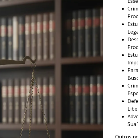
Esse
Crim
Proc
Estu
Lega
Desc
Proc
Estu
Imp
Para
Busc
Crim
Espe
Defe
Libe
Advo
Sua 
Outros po