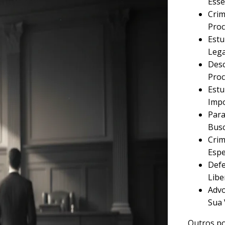
Esse
Crim
Proc
Estu
Lega
Desc
Proc
Estu
Imp
Para
Busc
Crim
Espe
Defe
Libe
Advo
Sua 
Outros po