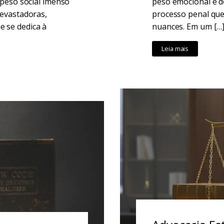
 peso social imenso
peso emocional e d
devastadoras,
processo penal que,
 se dedica à
nuances. Em um […
Leia mais