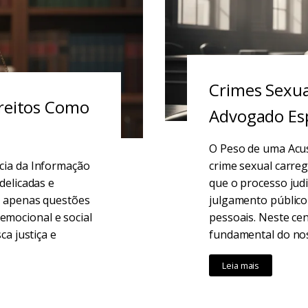
Crimes Sexua
ireitos Como
Advogado Esp
O Peso de uma Acus
cia da Informação
crime sexual carre
delicadas e
que o processo jud
o apenas questões
julgamento público 
mocional e social
pessoais. Neste cen
ca justiça e
fundamental do nos
Leia mais