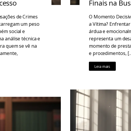
ocesso
Finais na Bus
sações de Crimes
O Momento Decisivo
l carregam um peso
a Vítima? Enfrenta
ém social e
árdua e emocionalm
a análise técnica e
representa um desa
ara quem se vê na
momento de prestar
tamente,
e procedimentos, [
Leia mais