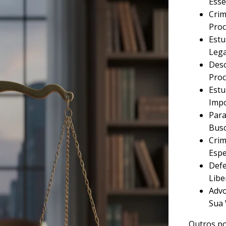
Esse
Crim
Proc
Estu
Lega
Desc
Proc
Estu
Imp
Para
Busc
Crim
Espe
Defe
Libe
Advo
Sua 
Outros po