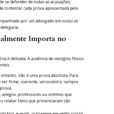
de se defender de todas as acusações,
 de contestar cada prova apresentada pela
acompanhado por um advogado em
todas
as
delegacia.
almente Importa no
ia é delicada. A ausência de vestígios físicos
entos.
 entanto, não é uma prova absoluta. Para
ser firme, coerente, verossímil e, sempre
prova.
, amigos, professores ou vizinhos que
ou relatar fatos que presenciaram são
sApp, e-mails, postagens em redes sociais