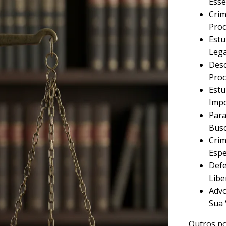
Esse
Crim
Proc
Estu
Lega
Desc
Proc
Estu
Imp
Para
Busc
Crim
Espe
Defe
Libe
Advo
Sua 
Outros po