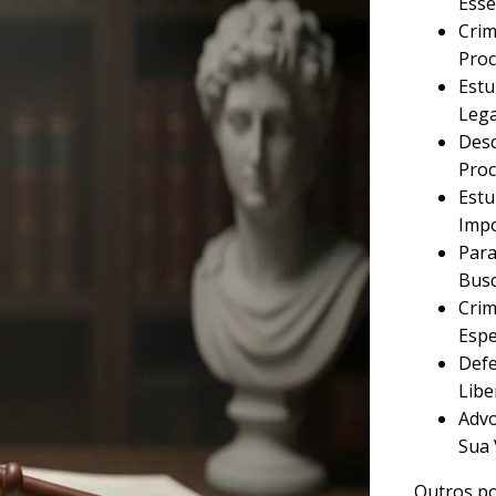
Esse
Crim
Proc
Estu
Lega
Desc
Proc
Estu
Imp
Para
Busc
Crim
Espe
Defe
Libe
Advo
Sua 
Outros po