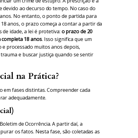
ciar um crime de estupro. A prescrição é a
me devido ao decurso do tempo. No caso do
 anos. No entanto, o ponto de partida para
18 anos, o prazo começa a contar a partir da
de idade, a lei é protetiva:
o prazo de 20
a completa 18 anos
. Isso significa que um
o e processado muitos anos depois,
trauma e buscar justiça quando se sentir
ial na Prática?
do em fases distintas. Compreender cada
parar adequadamente.
cial)
oletim de Ocorrência. A partir daí, a
apurar os fatos. Nesta fase, são coletadas as