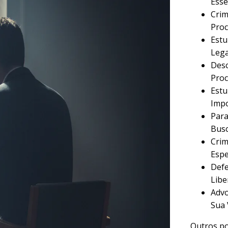
Esse
Crim
Proc
Estu
Lega
Desc
Proc
Estu
Imp
Para
Busc
Crim
Espe
Defe
Libe
Advo
Sua 
Outros po