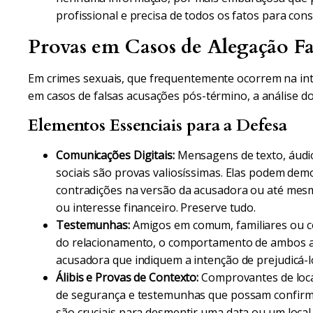
profissional e precisa de todos os fatos para cons
Provas em Casos de Alegação F
Em crimes sexuais, que frequentemente ocorrem na int
em casos de falsas acusações pós-término, a análise d
Elementos Essenciais para a Defesa
Comunicações Digitais:
Mensagens de texto, áudios
sociais são provas valiosíssimas. Elas podem dem
contradições na versão da acusadora ou até mes
ou interesse financeiro. Preserve tudo.
Testemunhas:
Amigos em comum, familiares ou c
do relacionamento, o comportamento de ambos a
acusadora que indiquem a intenção de prejudicá-l
Álibis e Provas de Contexto:
Comprovantes de local
de segurança e testemunhas que possam confirma
são cruciais para desmentir uma data ou um local 