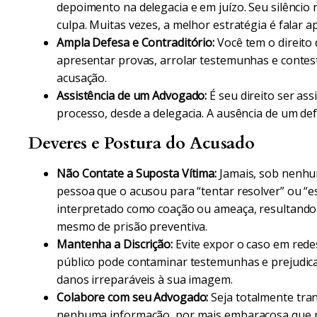
depoimento na delegacia e em juízo. Seu silêncio
culpa. Muitas vezes, a melhor estratégia é falar
Ampla Defesa e Contraditório:
Você tem o direito 
apresentar provas, arrolar testemunhas e contes
acusação.
Assistência de um Advogado:
É seu direito ser a
processo, desde a delegacia. A ausência de um de
Deveres e Postura do Acusado
Não Contate a Suposta Vítima:
Jamais, sob nenhu
pessoa que o acusou para “tentar resolver” ou “es
interpretado como coação ou ameaça, resultando
mesmo de prisão preventiva.
Mantenha a Discrição:
Evite expor o caso em redes
público pode contaminar testemunhas e prejudicar
danos irreparáveis à sua imagem.
Colabore com seu Advogado:
Seja totalmente tra
nenhuma informação, por mais embaraçosa que par