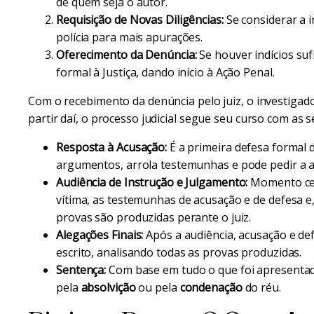
de quem seja o autor.
Requisição de Novas Diligências:
Se considerar a i
polícia para mais apurações.
Oferecimento da Denúncia:
Se houver indícios su
formal à Justiça, dando início à Ação Penal.
Com o recebimento da denúncia pelo juiz, o investigad
partir daí, o processo judicial segue seu curso com as 
Resposta à Acusação:
É a primeira defesa formal
argumentos, arrola testemunhas e pode pedir a a
Audiência de Instrução e Julgamento:
Momento cen
vítima, as testemunhas de acusação e de defesa e,
provas são produzidas perante o juiz.
Alegações Finais:
Após a audiência, acusação e de
escrito, analisando todas as provas produzidas.
Sentença:
Com base em tudo o que foi apresentado
pela
absolvição
ou pela
condenação
do réu.