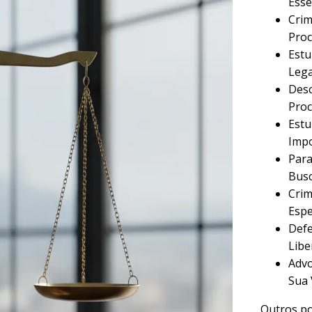
Esse
Crim
Proc
Estu
Lega
Desc
Proc
Estu
Imp
Para
Busc
Crim
Espe
Defe
Libe
Advo
Sua 
Outros po