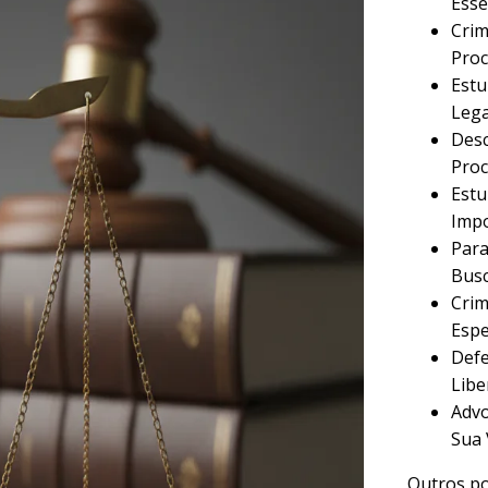
Esse
Crim
Proc
Estu
Lega
Desc
Proc
Estu
Imp
Para
Busc
Crim
Espe
Defe
Libe
Advo
Sua 
Outros po