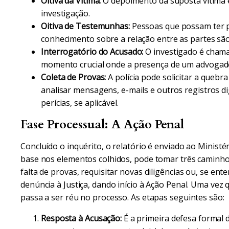
Oitiva da Vítima:
O depoimento da suposta vítima é
investigação.
Oitiva de Testemunhas:
Pessoas que possam ter p
conhecimento sobre a relação entre as partes sã
Interrogatório do Acusado:
O investigado é chama
momento crucial onde a presença de um advogado 
Coleta de Provas:
A polícia pode solicitar a quebra
analisar mensagens, e-mails e outros registros di
perícias, se aplicável.
Fase Processual: A Ação Penal
Concluído o inquérito, o relatório é enviado ao Ministé
base nos elementos colhidos, pode tomar três caminhos
falta de provas, requisitar novas diligências ou, se ente
denúncia à Justiça, dando início à Ação Penal. Uma vez 
passa a ser réu no processo. As etapas seguintes são:
Resposta à Acusação:
É a primeira defesa formal