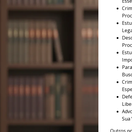
Esse
Crim
Proc
Estu
Lega
Desc
Proc
Estu
Imp
Para
Busc
Crim
Espe
Defe
Libe
Advo
Sua 
Outros po