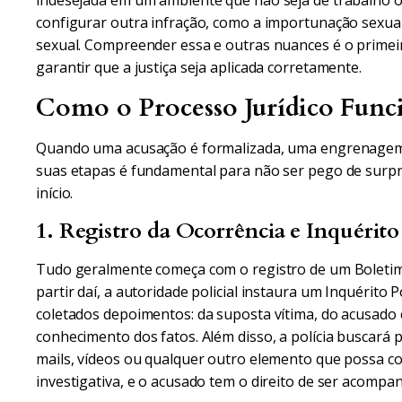
indesejada em um ambiente que não seja de trabalho 
configurar outra infração, como a importunação sexual 
sexual. Compreender essa e outras nuances é o primeir
garantir que a justiça seja aplicada corretamente.
Como o Processo Jurídico Funci
Quando uma acusação é formalizada, uma engrenagem
suas etapas é fundamental para não ser pego de surpre
início.
1. Registro da Ocorrência e Inquérito 
Tudo geralmente começa com o registro de um Boletim d
partir daí, a autoridade policial instaura um Inquérito P
coletados depoimentos: da suposta vítima, do acusado
conhecimento dos fatos. Além disso, a polícia buscará
mails, vídeos ou qualquer outro elemento que possa co
investigativa, e o acusado tem o direito de ser acom