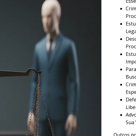
Esse
Crim
Proc
Estu
Lega
Desc
Proc
Estu
Imp
Para
Busc
Crim
Espe
Defe
Libe
Advo
Sua 
Outros po