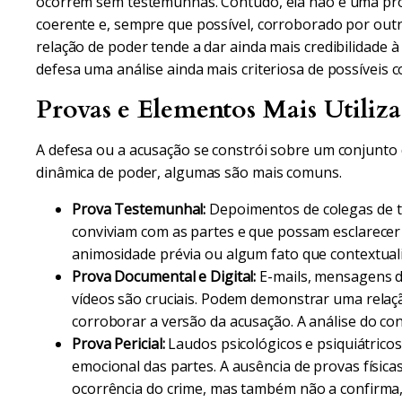
ocorrem sem testemunhas. Contudo, ela não é uma pro
coerente e, sempre que possível, corroborado por outr
relação de poder tende a dar ainda mais credibilidade à
defesa uma análise ainda mais criteriosa de possíveis 
Provas e Elementos Mais Utiliz
A defesa ou a acusação se constrói sobre um conjunto 
dinâmica de poder, algumas são mais comuns.
Prova Testemunhal:
Depoimentos de colegas de t
conviviam com as partes e que possam esclarecer 
animosidade prévia ou algum fato que contextuali
Prova Documental e Digital:
E-mails, mensagens de
vídeos são cruciais. Podem demonstrar uma relação
corroborar a versão da acusação. A análise do c
Prova Pericial:
Laudos psicológicos e psiquiátricos
emocional das partes. A ausência de provas físicas
ocorrência do crime, mas também não a confirm