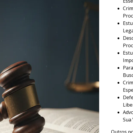
Esse
Crim
Proc
Estu
Lega
Desc
Proc
Estu
Imp
Para
Busc
Crim
Espe
Defe
Libe
Advo
Sua 
Outros po