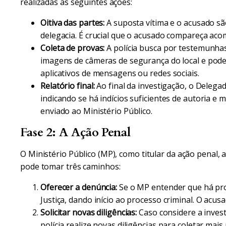
realizadas as seguintes ações:
Oitiva das partes:
A suposta vítima e o acusado s
delegacia. É crucial que o acusado compareça a
Coleta de provas:
A polícia busca por testemunhas
imagens de câmeras de segurança do local e pode 
aplicativos de mensagens ou redes sociais.
Relatório final:
Ao final da investigação, o Delegad
indicando se há indícios suficientes de autoria e m
enviado ao Ministério Público.
Fase 2: A Ação Penal
O Ministério Público (MP), como titular da ação penal, a
pode tomar três caminhos:
Oferecer a denúncia:
Se o MP entender que há prov
Justiça, dando início ao processo criminal. O acus
Solicitar novas diligências:
Caso considere a invest
polícia realize novas diligências para coletar mais