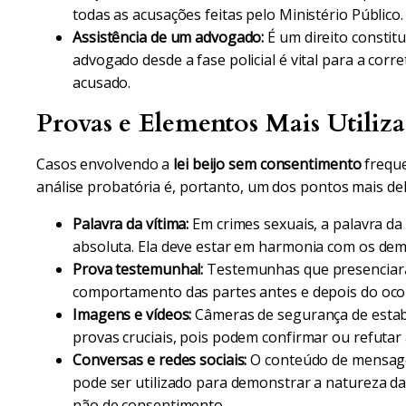
todas as acusações feitas pelo Ministério Público.
Assistência de um advogado:
É um direito constit
advogado desde a fase policial é vital para a corr
acusado.
Provas e Elementos Mais Utiliz
Casos envolvendo a
lei beijo sem consentimento
freque
análise probatória é, portanto, um dos pontos mais de
Palavra da vítima:
Em crimes sexuais, a palavra da 
absoluta. Ela deve estar em harmonia com os dem
Prova testemunhal:
Testemunhas que presenciara
comportamento das partes antes e depois do oco
Imagens e vídeos:
Câmeras de segurança de estabe
provas cruciais, pois podem confirmar ou refutar
Conversas e redes sociais:
O conteúdo de mensage
pode ser utilizado para demonstrar a natureza da 
não de consentimento.