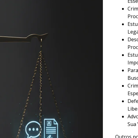
Esse
Crim
Proc
Estu
Lega
Desc
Proc
Estu
Imp
Para
Busc
Crim
Espe
Defe
Libe
Advo
Sua 
Outros po