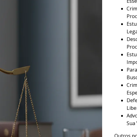
Esse
Crim
Proc
Estu
Lega
Desc
Proc
Estu
Imp
Para
Busc
Crim
Espe
Defe
Libe
Advo
Sua 
Outros po