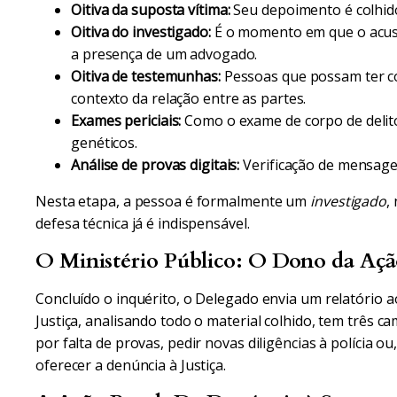
Oitiva da suposta vítima:
Seu depoimento é colhid
Oitiva do investigado:
É o momento em que o acusad
a presença de um advogado.
Oitiva de testemunhas:
Pessoas que possam ter c
contexto da relação entre as partes.
Exames periciais:
Como o exame de corpo de delito,
genéticos.
Análise de provas digitais:
Verificação de mensagens
Nesta etapa, a pessoa é formalmente um
investigado
,
defesa técnica já é indispensável.
O Ministério Público: O Dono da Açã
Concluído o inquérito, o Delegado envia um relatório a
Justiça, analisando todo o material colhido, tem três c
por falta de provas, pedir novas diligências à polícia ou
oferecer a denúncia à Justiça.