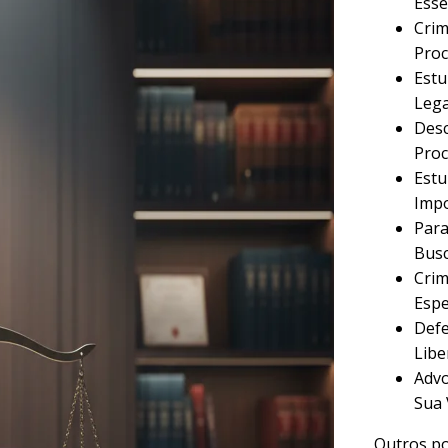
Esse
Crim
Proc
Estu
Lega
Desc
Proc
Estu
Imp
Para
Busc
Crim
Espe
Defe
Libe
Advo
Sua 
Outros po