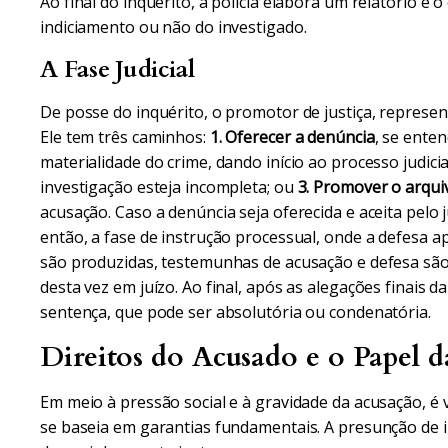
Ao final do inquérito, a polícia elabora um relatório e 
indiciamento ou não do investigado.
A Fase Judicial
De posse do inquérito, o promotor de justiça, represent
Ele tem três caminhos:
1. Oferecer a denúncia
, se enten
materialidade do crime, dando início ao processo judicia
investigação esteja incompleta; ou
3. Promover o arqu
acusação. Caso a denúncia seja oferecida e aceita pelo ju
então, a fase de instrução processual, onde a defesa 
são produzidas, testemunhas de acusação e defesa são
desta vez em juízo. Ao final, após as alegações finais d
sentença, que pode ser absolutória ou condenatória.
Direitos do Acusado e o Papel 
Em meio à pressão social e à gravidade da acusação, é v
se baseia em garantias fundamentais. A presunção de i