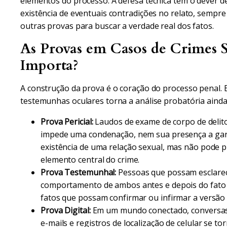
elementos do processo. A defesa técnica tem o dever de
existência de eventuais contradições no relato, sempr
outras provas para buscar a verdade real dos fatos.
As Provas em Casos de Crimes 
Importa?
A construção da prova é o coração do processo penal. 
testemunhas oculares torna a análise probatória ainda 
Prova Pericial:
Laudos de exame de corpo de delit
impede uma condenação, nem sua presença a gara
existência de uma relação sexual, mas não pode p
elemento central do crime.
Prova Testemunhal:
Pessoas que possam esclarece
comportamento de ambos antes e depois do fato
fatos que possam confirmar ou infirmar a versão 
Prova Digital:
Em um mundo conectado, conversas 
e-mails e registros de localização de celular se t