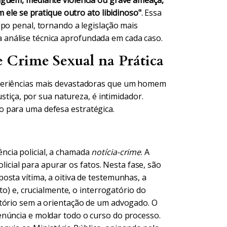
lguém, mediante violência ou grave ameaça,
m ele se pratique outro ato libidinoso"
. Essa
ipo penal, tornando a legislação mais
análise técnica aprofundada em cada caso.
Crime Sexual na Prática
periências mais devastadoras que um homem
ustiça, por sua natureza, é intimidador.
 para uma defesa estratégica.
cia policial, a chamada
notícia-crime
. A
olicial para apurar os fatos. Nesta fase, são
osta vítima, a oitiva de testemunhas, a
to) e, crucialmente, o interrogatório do
atório sem a orientação de um advogado. O
enúncia e moldar todo o curso do processo.