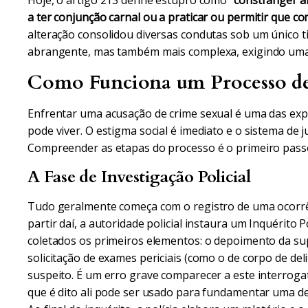
Hoje, o artigo 213 define estupro como
"constranger a
a ter conjunção carnal ou a praticar ou permitir que co
alteração consolidou diversas condutas sob um único t
abrangente, mas também mais complexa, exigindo uma 
Como Funciona um Processo de 
Enfrentar uma acusação de crime sexual é uma das ex
pode viver. O estigma social é imediato e o sistema de j
Compreender as etapas do processo é o primeiro passo
A Fase de Investigação Policial
Tudo geralmente começa com o registro de uma ocorrên
partir daí, a autoridade policial instaura um Inquérito P
coletados os primeiros elementos: o depoimento da sup
solicitação de exames periciais (como o de corpo de deli
suspeito. É um erro grave comparecer a este interrog
que é dito ali pode ser usado para fundamentar uma d