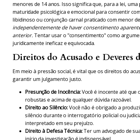
menores de 14 anos. Isso significa que, para a lei, u
maturidade psicológica e emocional para consentir com
libidinoso ou conjunção carnal praticado com menor de
independentemente de haver consentimento aparente d
anterior.
Tentar usar o "consentimento" como argumen
juridicamente ineficaz e equivocada.
Direitos do Acusado e Deveres d
Em meio à pressão social, é vital que os direitos do a
garantir um julgamento justo.
Presunção de Inocência:
Você é inocente até que 
robustas e acima de qualquer dúvida razoável.
Direito ao Silêncio:
Você não é obrigado a produz
silêncio durante o interrogatório policial ou judic
interpretado em seu prejuízo.
Direito à Defesa Técnica:
Ter um advogado de sua 
início da investigação é indispensável.