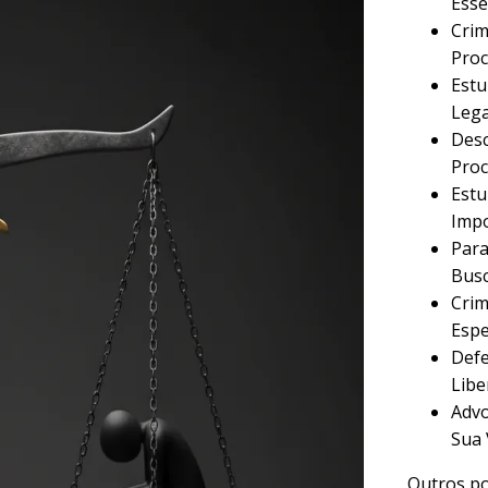
Esse
Crim
Proc
Estu
Lega
Desc
Proc
Estu
Imp
Para
Busc
Crim
Espe
Defe
Libe
Advo
Sua 
Outros po