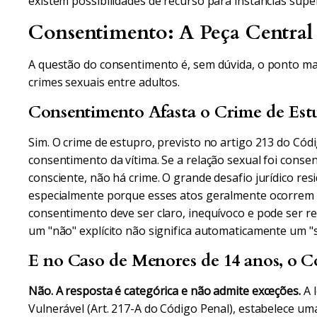
existem possibilidades de recurso para instâncias supe
Consentimento: A Peça Central 
A questão do consentimento é, sem dúvida, o ponto mai
crimes sexuais entre adultos.
Consentimento Afasta o Crime de Est
Sim. O crime de estupro, previsto no artigo 213 do Cód
consentimento da vítima. Se a relação sexual foi consen
consciente, não há crime. O grande desafio jurídico re
especialmente porque esses atos geralmente ocorrem 
consentimento deve ser claro, inequívoco e pode ser r
um "não" explícito não significa automaticamente um "s
E no Caso de Menores de 14 anos, o C
Não. A resposta é categórica e não admite exceções.
A l
Vulnerável (Art. 217-A do Código Penal), estabelece u