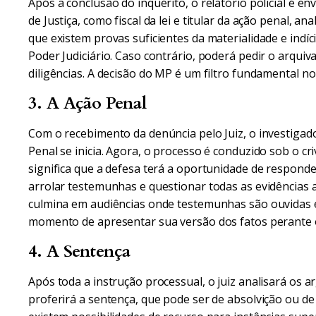
Após a conclusão do inquérito, o relatório policial é e
de Justiça, como fiscal da lei e titular da ação penal, an
que existem provas suficientes da materialidade e indíc
Poder Judiciário. Caso contrário, poderá pedir o arqui
diligências. A decisão do MP é um filtro fundamental no 
3. A Ação Penal
Com o recebimento da denúncia pelo Juiz, o investigado
Penal se inicia. Agora, o processo é conduzido sob o cr
significa que a defesa terá a oportunidade de respond
arrolar testemunhas e questionar todas as evidências
culmina em audiências onde testemunhas são ouvidas e
momento de apresentar sua versão dos fatos perante o
4. A Sentença
Após toda a instrução processual, o juiz analisará os 
proferirá a sentença, que pode ser de absolvição ou d