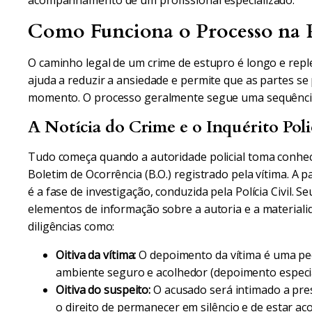
acompanhamento de um profissional especializado.
Como Funciona o Processo na P
O caminho legal de um crime de estupro é longo e repl
ajuda a reduzir a ansiedade e permite que as partes 
momento. O processo geralmente segue uma sequência
A Notícia do Crime e o Inquérito Poli
Tudo começa quando a autoridade policial toma conhe
Boletim de Ocorrência (B.O.) registrado pela vítima. A par
é a fase de investigação, conduzida pela Polícia Civil. S
elementos de informação sobre a autoria e a materialid
diligências como:
Oitiva da vítima:
O depoimento da vítima é uma peç
ambiente seguro e acolhedor (depoimento especial
Oitiva do suspeito:
O acusado será intimado a pr
o direito de permanecer em silêncio e de estar