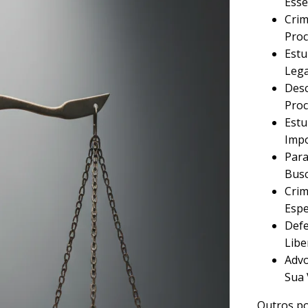
Esse
Crim
Proc
Estu
Lega
Desc
Proc
Estu
Imp
Para
Busc
Crim
Espe
Defe
Libe
Advo
Sua 
Outros po