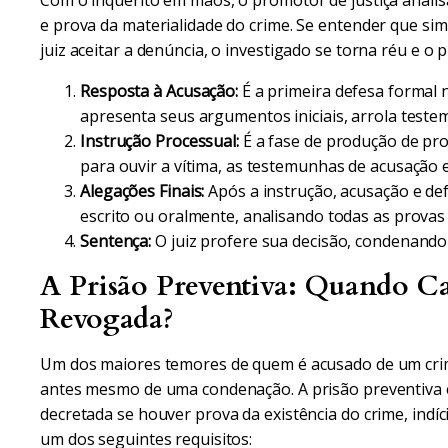
Com o inquérito em mãos, o promotor de justiça analisa
e prova da materialidade do crime. Se entender que sim,
juiz aceitar a denúncia, o investigado se torna réu e o pr
Resposta à Acusação:
É a primeira defesa formal
apresenta seus argumentos iniciais, arrola teste
Instrução Processual:
É a fase de produção de prov
para ouvir a vítima, as testemunhas de acusação e 
Alegações Finais:
Após a instrução, acusação e de
escrito ou oralmente, analisando todas as provas
Sentença:
O juiz profere sua decisão, condenando
A Prisão Preventiva: Quando C
Revogada?
Um dos maiores temores de quem é acusado de um crime
antes mesmo de uma condenação. A prisão preventiva 
decretada se houver prova da existência do crime, indíci
um dos seguintes requisitos: