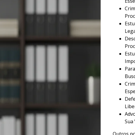
Esse
Crim
Proc
Estu
Lega
Desc
Proc
Estu
Imp
Para
Busc
Crim
Espe
Defe
Libe
Advo
Sua 
Outros po