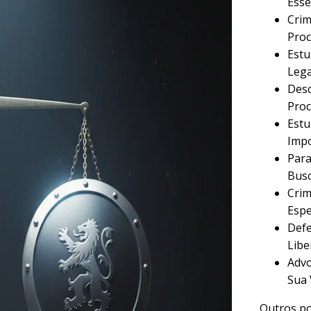
Esse
Crim
Proc
Estu
Lega
Desc
Proc
Estu
Imp
Para
Busc
Crim
Espe
Defe
Libe
Advo
Sua 
Outros po