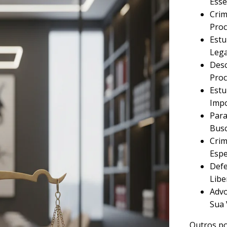
Esse
Crim
Proc
Estu
Lega
Desc
Proc
Estu
Imp
Para
Busc
Crim
Espe
Defe
Libe
Advo
Sua 
Outros po