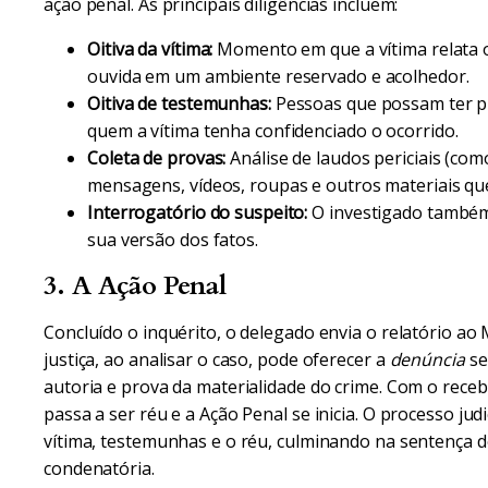
ação penal. As principais diligências incluem:
Oitiva da vítima:
Momento em que a vítima relata o 
ouvida em um ambiente reservado e acolhedor.
Oitiva de testemunhas:
Pessoas que possam ter pre
quem a vítima tenha confidenciado o ocorrido.
Coleta de provas:
Análise de laudos periciais (como
mensagens, vídeos, roupas e outros materiais qu
Interrogatório do suspeito:
O investigado também 
sua versão dos fatos.
3. A Ação Penal
Concluído o inquérito, o delegado envia o relatório ao
justiça, ao analisar o caso, pode oferecer a
denúncia
se
autoria e prova da materialidade do crime. Com o receb
passa a ser réu e a Ação Penal se inicia. O processo ju
vítima, testemunhas e o réu, culminando na sentença d
condenatória.