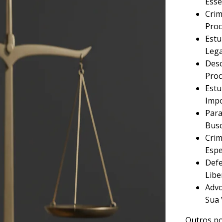
Esse
Crim
Proc
Estu
Lega
Desc
Proc
Estu
Imp
Para
Busc
Crim
Espe
Defe
Libe
Advo
Sua 
Outros po