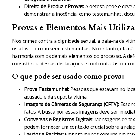
Direito de Produzir Provas:
A defesa pode e deve 
demonstrar a inocência, como testemunhas, docu
Provas e Elementos Mais Utiliz
Nos crimes contra a dignidade sexual, a palavra da vít
os atos ocorrem sem testemunhas. No entanto, ela nã
harmonia com os demais elementos do processo. A defes
consistência dessas declarações e confrontá-las com ou
O que pode ser usado como prova:
Prova Testemunhal:
Pessoas que estavam no loca
acusado e da suposta vítima.
Imagens de Câmeras de Segurança (CFTV):
Essenc
fatos. A busca por essas imagens deve ser imediat
Conversas e Registros Digitais:
Mensagens de texto
podem fornecer um contexto crucial sobre a relaç
Laudos e Perícias:
Embora menos comuns em caso