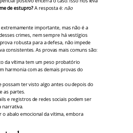
ricial positivo encerra o caso. Isso nos leva
ime de estupro?
A resposta é:
não
) é extremamente importante, mas não é a
a desses crimes, nem sempre há vestígios
 prova robusta para a defesa, não impede
a consistentes. As provas mais comuns são:
o da vítima tem um peso probatório
a em harmonia com as demais provas do
possam ter visto algo antes ou depois do
e as partes.
ls e registros de redes sociais podem ser
 narrativa.
r o abalo emocional da vítima, embora