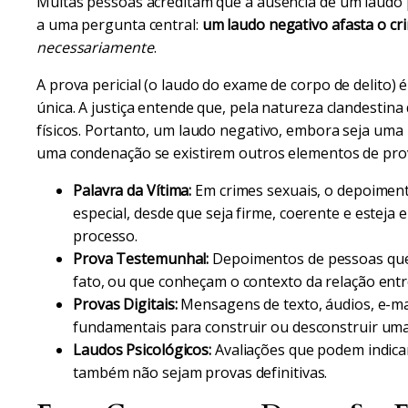
Muitas pessoas acreditam que a ausência de um laudo pe
a uma pergunta central:
um laudo negativo afasta o cr
necessariamente
.
A prova pericial (o laudo do exame de corpo de delito
única. A justiça entende que, pela natureza clandestin
físicos. Portanto, um laudo negativo, embora seja uma
uma condenação se existirem outros elementos de prov
Palavra da Vítima:
Em crimes sexuais, o depoiment
especial, desde que seja firme, coerente e estej
processo.
Prova Testemunhal:
Depoimentos de pessoas que 
fato, ou que conheçam o contexto da relação entr
Provas Digitais:
Mensagens de texto, áudios, e-mai
fundamentais para construir ou desconstruir uma
Laudos Psicológicos:
Avaliações que podem indica
também não sejam provas definitivas.