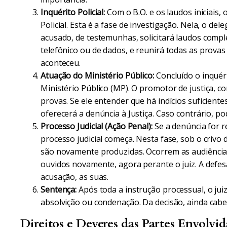
Inquérito Policial:
Com o B.O. e os laudos iniciais, 
Policial. Esta é a fase de investigação. Nela, o de
acusado, de testemunhas, solicitará laudos compl
telefônico ou de dados, e reunirá todas as provas 
aconteceu.
Atuação do Ministério Público:
Concluído o inquéri
Ministério Público (MP). O promotor de justiça, co
provas. Se ele entender que há indícios suficiente
oferecerá a denúncia à Justiça. Caso contrário, p
Processo Judicial (Ação Penal):
Se a denúncia for re
processo judicial começa. Nesta fase, sob o crivo 
são novamente produzidas. Ocorrem as audiências
ouvidos novamente, agora perante o juiz. A defes
acusação, as suas.
Sentença:
Após toda a instrução processual, o jui
absolvição ou condenação. Da decisão, ainda cabe
Direitos e Deveres das Partes Envolvid