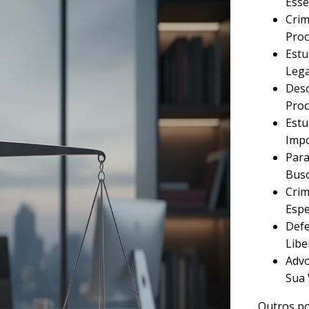
Esse
Crim
Proc
Estu
Lega
Desc
Proc
Estu
Imp
Para
Busc
Crim
Espe
Defe
Libe
Advo
Sua 
Outros po