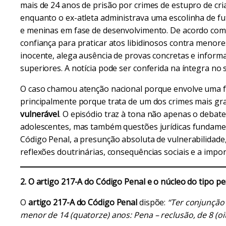
mais de 24 anos de prisão por crimes de estupro de cri
enquanto o ex-atleta administrava uma escolinha de f
e meninas em fase de desenvolvimento. De acordo com 
confiança para praticar atos libidinosos contra menores
inocente, alega ausência de provas concretas e informa
superiores. A notícia pode ser conferida na íntegra no si
O caso chamou atenção nacional porque envolve uma fi
principalmente porque trata de um dos crimes mais gr
vulnerável
. O episódio traz à tona não apenas o debate
adolescentes, mas também questões jurídicas fundamen
Código Penal, a presunção absoluta de vulnerabilidade
reflexões doutrinárias, consequências sociais e a impor
2. O artigo 217-A do Código Penal e o núcleo do tipo pe
O
artigo 217-A
do Código Penal
dispõe:
“Ter conjunção 
menor de 14 (quatorze) anos: Pena – reclusão, de 8 (oit