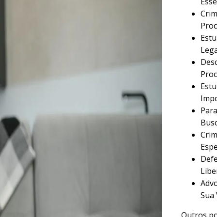
Esse
Crim
Proc
Estu
Lega
Desc
Proc
Estu
Imp
Para
Busc
Crim
Espe
Defe
Libe
Advo
Sua 
Outros po