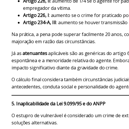
Artigo 226, II
: aumento de 1/4 se o agente for pad
empregador da vítima.
Artigo 226, I
: aumento se o crime for praticado p
Artigo 234-A, III
: aumento se houver transmissão 
Na prática, a pena pode superar facilmente 20 anos, 
majoração em razão das circunstâncias.
Já as
atenuantes
aplicáveis são as genéricas do artigo
espontânea e a menoridade relativa do agente. Embor
impacto significativo diante da gravidade do crime.
O cálculo final considera também circunstâncias judicia
antecedentes, conduta social e personalidade do agent
5. Inaplicabilidade da Lei 9.099/95 e do ANPP
O estupro de vulnerável é considerado um crime de ext
soluções alternativas.