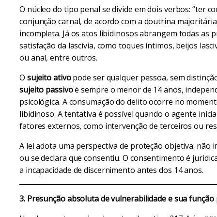
O núcleo do tipo penal se divide em dois verbos: “ter con
conjunção carnal, de acordo com a doutrina majoritária,
incompleta. Já os atos libidinosos abrangem todas as p
satisfação da lascívia, como toques íntimos, beijos lasc
ou anal, entre outros.
O
sujeito ativo
pode ser qualquer pessoa, sem distinção
sujeito passivo
é sempre o menor de 14 anos, independ
psicológica. A consumação do delito ocorre no momento
libidinoso. A tentativa é possível quando o agente inic
fatores externos, como intervenção de terceiros ou resi
A lei adota uma perspectiva de proteção objetiva: não i
ou se declara que consentiu. O consentimento é jurid
a incapacidade de discernimento antes dos 14 anos.
3. Presunção absoluta de vulnerabilidade e sua função 