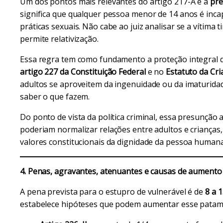
Um dos pontos mais relevantes do artigo 217-A é a
pre
significa que qualquer pessoa menor de 14 anos é incapa
práticas sexuais. Não cabe ao juiz analisar se a vítima 
permite relativização.
Essa regra tem como fundamento a proteção integral da
artigo 227 da Constituição Federal
e no
Estatuto da Cri
adultos se aproveitem da ingenuidade ou da imaturid
saber o que fazem.
Do ponto de vista da política criminal, essa presunção
poderiam normalizar relações entre adultos e crianças
valores constitucionais da dignidade da pessoa humana 
4. Penas, agravantes, atenuantes e causas de aumento
A pena prevista para o estupro de vulnerável é de
8 a 
estabelece hipóteses que podem aumentar esse patam