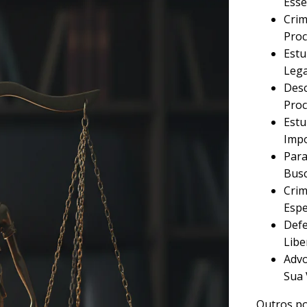
Esse
Crim
Proc
Estu
Lega
Desc
Proc
Estu
Imp
Para
Busc
Crim
Espe
Defe
Libe
Advo
Sua 
Outros po