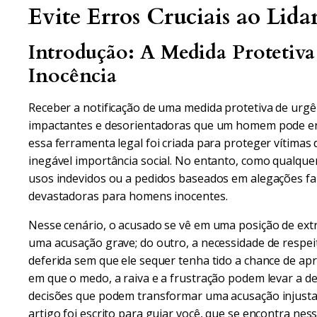
Evite Erros Cruciais ao Lid
Introdução: A Medida Protetiva
Inocência
Receber a notificação de uma medida protetiva de urgê
impactantes e desorientadoras que um homem pode enf
essa ferramenta legal foi criada para proteger vítimas d
inegável importância social. No entanto, como qualquer
usos indevidos ou a pedidos baseados em alegações f
devastadoras para homens inocentes.
Nesse cenário, o acusado se vê em uma posição de extr
uma acusação grave; do outro, a necessidade de respei
deferida sem que ele sequer tenha tido a chance de a
em que o medo, a raiva e a frustração podem levar a de
decisões que podem transformar uma acusação injusta
artigo foi escrito para guiar você, que se encontra ne