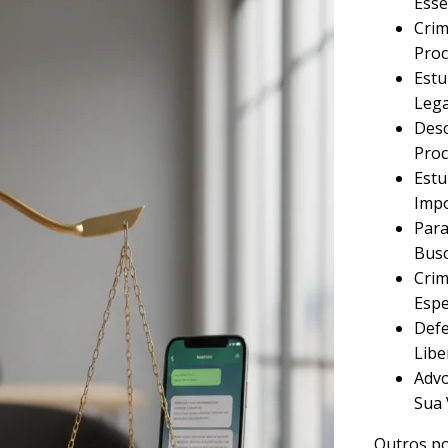
Esse
Crim
Proc
Estu
Lega
Desc
Proc
Estu
Imp
Para
Busc
Crim
Espe
Defe
Libe
Advo
Sua 
Outros po