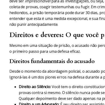
deve ser
imprescindível
para as investigações, ou seja,
coleta de provas, coagir testemunhas ou fugir. Em cri
hediondos, a prisão temporária pode durar 30 dias, pror
entender que esta é uma medida excepcional, e sua fina
não punir antecipadamente.
Direitos e deveres: O que você p
Mesmo em uma situação de prisão, o acusado não perd
o primeiro passo para uma defesa eficaz.
Direitos fundamentais do acusado
Desde o momento da abordagem policial, o acusado pos
Ignorá-las é um dos piores erros na defesa durante a p
Direito ao Silêncio:
Você tem o direito constitucio
provas contra si mesmo. O silêncio nunca pode se
Qualquer depoimento deve ser dado apenas na p
Direito a um Advogado:
É seu direito ser assisti