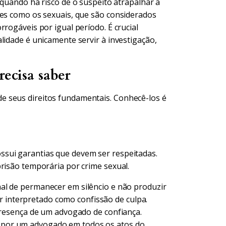
 quando há risco de o suspeito atrapalhar a
mes como os sexuais, que são considerados
rogáveis por igual período. É crucial
lidade é unicamente servir à investigação,
recisa saber
e seus direitos fundamentais. Conhecê-los é
sui garantias que devem ser respeitadas.
risão temporária por crime sexual.
nal de permanecer em silêncio e não produzir
r interpretado como confissão de culpa.
resença de um advogado de confiança.
do por um advogado em todos os atos do