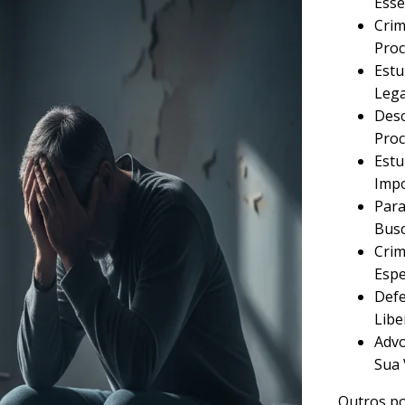
Esse
Crim
Proc
Estu
Lega
Desc
Proc
Estu
Imp
Para
Busc
Crim
Espe
Defe
Libe
Advo
Sua 
Outros po