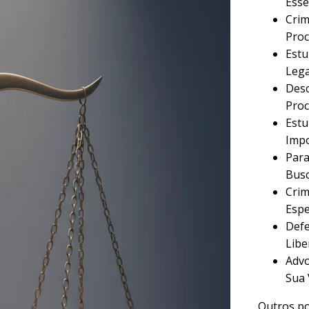
Esse
Crim
Proc
Estu
Lega
Desc
Proc
Estu
Imp
Para
Busc
Crim
Espe
Defe
Libe
Advo
Sua 
Outros po