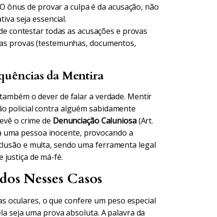
 O ônus de provar a culpa é da acusação, não
iva seja essencial.
de contestar todas as acusações e provas
ias provas (testemunhas, documentos,
quências da Mentira
s também o dever de falar a verdade. Mentir
ão policial contra alguém sabidamente
evê o crime de
Denunciação Caluniosa
(Art.
a uma pessoa inocente, provocando a
eclusão e multa, sendo uma ferramenta legal
 justiça de má-fé.
ados Nesses Casos
s oculares, o que confere um peso especial
 ela seja uma prova absoluta. A palavra da