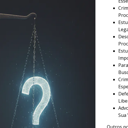
Esse
Crim
Proc
Estu
Lega
Desc
Proc
Estu
Imp
Para
Busc
Crim
Espe
Defe
Libe
Advo
Sua 
Outros po