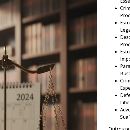
Esse
Crim
Proc
Estu
Lega
Desc
Proc
Estu
Imp
Para
Busc
Crim
Espe
Defe
Libe
Advo
Sua 
Outros po