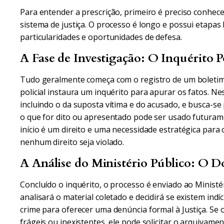
Para entender a prescrição, primeiro é preciso conhe
sistema de justiça. O processo é longo e possui etapa
particularidades e oportunidades de defesa.
A Fase de Investigação: O Inquérito Po
Tudo geralmente começa com o registro de um boletim d
policial instaura um inquérito para apurar os fatos. N
incluindo o da suposta vítima e do acusado, e busca-se
o que for dito ou apresentado pode ser usado futura
início é um direito e uma necessidade estratégica para 
nenhum direito seja violado.
A Análise do Ministério Público: O D
Concluído o inquérito, o processo é enviado ao Ministé
analisará o material coletado e decidirá se existem indí
crime para oferecer uma denúncia formal à Justiça. Se
frágeis ou inexistentes, ele pode solicitar o arquivame