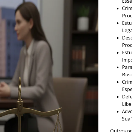
Esse
Crim
Proc
Estu
Lega
Desc
Proc
Estu
Imp
Para
Busc
Crim
Espe
Defe
Libe
Advo
Sua 
Outros po