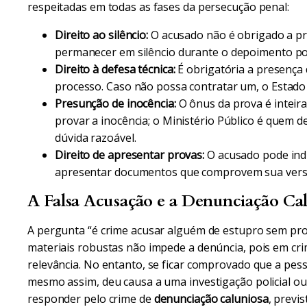
respeitadas em todas as fases da persecução penal:
Direito ao silêncio:
O acusado não é obrigado a pr
permanecer em silêncio durante o depoimento polic
Direito à defesa técnica:
É obrigatória a presença
processo. Caso não possa contratar um, o Estado
Presunção de inocência:
O ônus da prova é inteir
provar a inocência; o Ministério Público é quem d
dúvida razoável.
Direito de apresentar provas:
O acusado pode indic
apresentar documentos que comprovem sua versã
A Falsa Acusação e a Denunciação Ca
A pergunta “é crime acusar alguém de estupro sem pro
materiais robustas não impede a denúncia, pois em crim
relevância. No entanto, se ficar comprovado que a pe
mesmo assim, deu causa a uma investigação policial ou 
responder pelo crime de
denunciação caluniosa
, previ