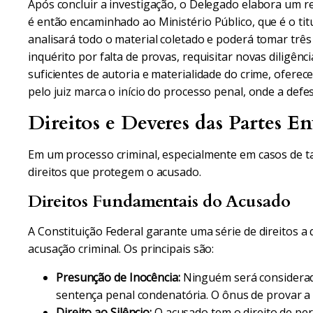
Após concluir a investigação, o Delegado elabora um re
é então encaminhado ao Ministério Público, que é o tit
analisará todo o material coletado e poderá tomar três
inquérito por falta de provas, requisitar novas diligênci
suficientes de autoria e materialidade do crime, ofere
pelo juiz marca o início do processo penal, onde a def
Direitos e Deveres das Partes En
Em um processo criminal, especialmente em casos de ta
direitos que protegem o acusado.
Direitos Fundamentais do Acusado
A Constituição Federal garante uma série de direitos 
acusação criminal. Os principais são:
Presunção de Inocência:
Ninguém será considerado
sentença penal condenatória. O ônus de provar a 
Direito ao Silêncio:
O acusado tem o direito de pe