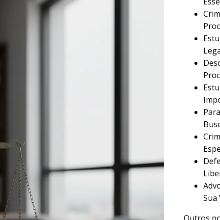
Esse
Crim
Proc
Estu
Lega
Desc
Proc
Estu
Imp
Para
Busc
Crim
Espe
Defe
Libe
Advo
Sua 
Outros po