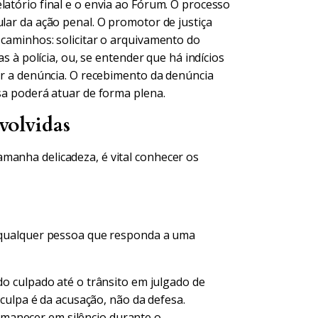
latório final e o envia ao Fórum. O processo
ular da ação penal. O promotor de justiça
 caminhos: solicitar o arquivamento do
as à polícia, ou, se entender que há indícios
cer a denúncia. O recebimento da denúncia
esa poderá atuar de forma plena.
volvidas
manha delicadeza, é vital conhecer os
a qualquer pessoa que responda a uma
 culpado até o trânsito em julgado de
culpa é da acusação, não da defesa.
rmanecer em silêncio durante o