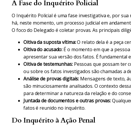
A Fase do Inquérito Policial
O Inquérito Policial é uma fase investigativa e, por sua 
há, neste momento, um processo judicial em andamento
O foco do Delegado é coletar provas. As principais dilig
Oitiva da suposta vítima:
O relato dela é a peça cen
Oitiva do acusado:
É o momento em que a pessoa 
apresentar sua versão dos fatos. É fundamental
Oitiva de testemunhas:
Pessoas que possam ter co
ou sobre os fatos investigados são chamadas a d
Análise de provas digitais:
Mensagens de texto, áud
são minuciosamente analisados. O contexto dess
para determinar a natureza da relação e do cons
Juntada de documentos e outras provas:
Qualquer
fatos é reunido no inquérito.
Do Inquérito à Ação Penal