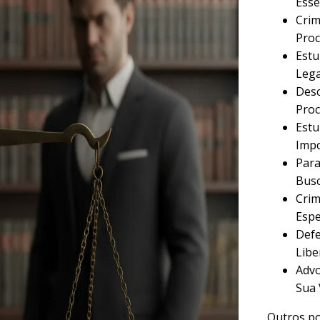
Esse
Crim
Proc
Estu
Lega
Desc
Proc
Estu
Imp
Para
Busc
Crim
Espe
Defe
Libe
Advo
Sua 
Outros po