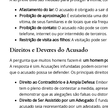
Afastamento do lar:
O acusado é obrigado a sair d
Proibição de aproximação:
É estabelecida uma dis
vítima, de seus familiares e de locais que ela frequ
Proibição de contato:
O acusado não pode se comu
telefone, internet ou por intermédio de terceiros.
Restrição de visita aos filhos:
A visitação pode ser 
Direitos e Deveres do Acusado
A pergunta que muitos homens fazem é:
um homem pode
A resposta é sim. Acusações infundadas podem ocorrer
que o acusado possa se defender. Os principais direit
Direito ao Contraditório e à Ampla Defesa:
Embora 
tem o pleno direito de contestar a medida, apres
demonstrar que as alegações são falsas ou distor
Direito de Ser Assistido por um Advogado:
É funda
acusado seja representado por um advogado, pref