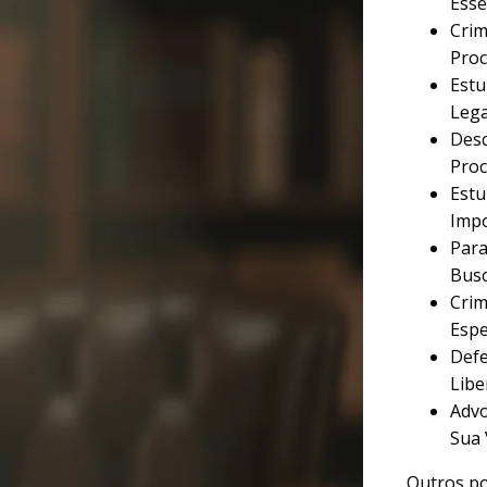
Esse
Crim
Proc
Estu
Lega
Desc
Proc
Estu
Imp
Para
Busc
Crim
Espe
Defe
Libe
Advo
Sua 
Outros po