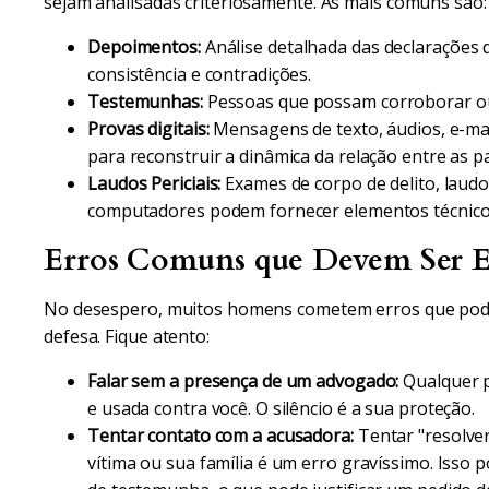
sejam analisadas criteriosamente. As mais comuns são:
Depoimentos:
Análise detalhada das declarações 
consistência e contradições.
Testemunhas:
Pessoas que possam corroborar ou
Provas digitais:
Mensagens de texto, áudios, e-mail
para reconstruir a dinâmica da relação entre as pa
Laudos Periciais:
Exames de corpo de delito, laudos
computadores podem fornecer elementos técnico
Erros Comuns que Devem Ser E
No desespero, muitos homens cometem erros que po
defesa. Fique atento:
Falar sem a presença de um advogado:
Qualquer pa
e usada contra você. O silêncio é a sua proteção.
Tentar contato com a acusadora:
Tentar "resolver
vítima ou sua família é um erro gravíssimo. Isso