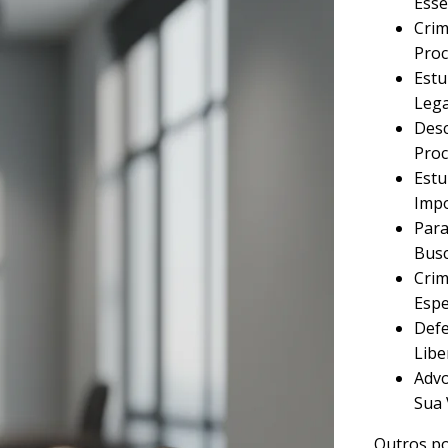
Esse
Crim
Proc
Estu
Lega
Desc
Proc
Estu
Imp
Para
Busc
Crim
Espe
Defe
Libe
Advo
Sua 
Outros po