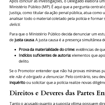
Após concluir as investigações, o Delegado elabora um r
Ministério Público (MP). É aqui que a pergunta central
Justiça, como titular da ação penal pública, atua como u
analisar todo o material coletado pela polícia e formar
delicti
.
Para que o Ministério Público decida denunciar um estu
de
justa causa
. A justa causa é a presença simultânea d
Prova da materialidade do crime:
evidências de qu
Indícios suficientes de autoria:
elementos que apo
delito.
Se o Promotor entender que não há provas mínimas pa
ele
não é obrigado a denunciar
. Pelo contrário, seu d
inquérito
ou solicitar que a polícia realize novas diligê
Direitos e Deveres das Partes En
Tanto o acusado quanto a suposta vítima possuem dire