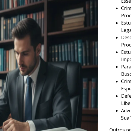
Esse
Crim
Proc
Estu
Lega
Desc
Proc
Estu
Imp
Para
Busc
Crim
Espe
Defe
Libe
Advo
Sua 
Outros po