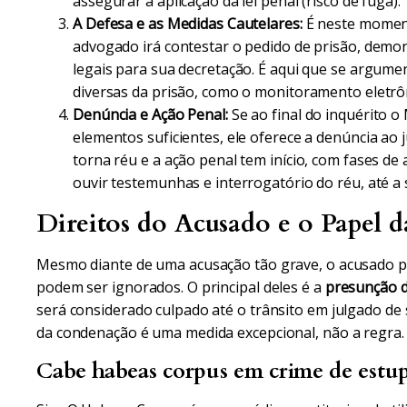
assegurar a aplicação da lei penal (risco de fuga).
A Defesa e as Medidas Cautelares:
É neste momento
advogado irá contestar o pedido de prisão, demo
legais para sua decretação. É aqui que se argume
diversas da prisão, como o monitoramento eletrô
Denúncia e Ação Penal:
Se ao final do inquérito o
elementos suficientes, ele oferece a denúncia ao j
torna réu e a ação penal tem início, com fases de
ouvir testemunhas e interrogatório do réu, até a 
Direitos do Acusado e o Papel da
Mesmo diante de uma acusação tão grave, o acusado po
podem ser ignorados. O principal deles é a
presunção d
será considerado culpado até o trânsito em julgado de
da condenação é uma medida excepcional, não a regra.
Cabe habeas corpus em crime de estu