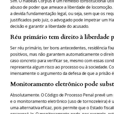
Sim. O Habeas Corpus é um remédio constitucional util
abuso de poder que ameace a liberdade de locomoção. 
a devida fundamentação legal, ou seja, sem que os req
justificados pelo juiz, o advogado pode impetrar um H
decisão e garantir a liberdade do acusado.
Réu primário tem direito à liberdade p
Ser réu primário, ter bons antecedentes, residência fix
positivos, mas não garantem automaticamente o direito 
caso concreto para verificar se, mesmo com essas cond
representa algum risco ao processo ou à sociedade. C
imensamente o argumento da defesa de que a prisão é 
Monitoramento eletrônico pode substi
Absolutamente. O Código de Processo Penal prevê um ro
e o monitoramento eletrônico (uso de tornozeleira) é 
uma alternativa eficaz, pois permite que o Estado fisc