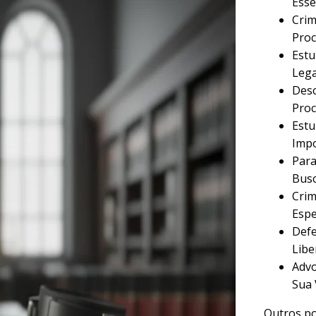
Esse
Crim
Proc
Estu
Lega
Desc
Proc
Estu
Imp
Para
Busc
Crim
Espe
Defe
Libe
Advo
Sua 
Outros po