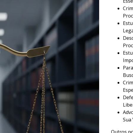
Esse
Crim
Proc
Estu
Lega
Desc
Proc
Estu
Imp
Para
Busc
Crim
Espe
Defe
Libe
Advo
Sua 
Outros po