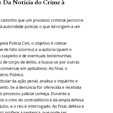
: Da Notícia do Crime à
o caminho que um processo criminal percorre.
à autoridade policial, o que dá origem a um
la Polícia Civil, o objetivo é coletar
me de fato ocorreu) e a autoria (quem o
do suspeito e de eventuais testemunhas.
 o de corpo de delito, e busca-se por outras
onversas em aplicativos. Ao final, o
ério Público.
itular da ação penal, analisa o inquérito e
eito. Se a denúncia for oferecida e recebida
 o processo judicial começa. Durante a
b o crivo do contraditório e da ampla defesa.
o, e o réu é interrogado. Ao final, defesa e
uiz profere a sentença, que pode ser