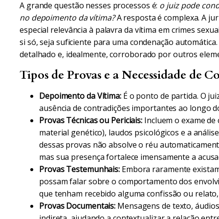
A grande questão nesses processos é:
o juiz pode con
no depoimento da vítima?
A resposta é complexa. A jur
especial relevância à palavra da vítima em crimes sexuai
si só, seja suficiente para uma condenação automática
detalhado e, idealmente, corroborado por outros eleme
Tipos de Provas e a Necessidade de C
Depoimento da Vítima:
É o ponto de partida. O jui
ausência de contradições importantes ao longo d
Provas Técnicas ou Periciais:
Incluem o exame de c
material genético), laudos psicológicos e a análise
dessas provas não absolve o réu automaticamente
mas sua presença fortalece imensamente a acusa
Provas Testemunhais:
Embora raramente existam 
possam falar sobre o comportamento dos envolvi
que tenham recebido alguma confissão ou relato
Provas Documentais:
Mensagens de texto, áudios,
indireta, ajudando a contextualizar a relação entr