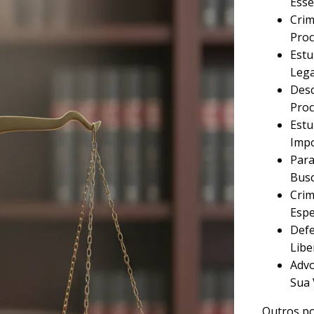
Esse
Crim
Proc
Estu
Lega
Desc
Proc
Estu
Imp
Para
Busc
Crim
Espe
Defe
Libe
Advo
Sua 
Outros po