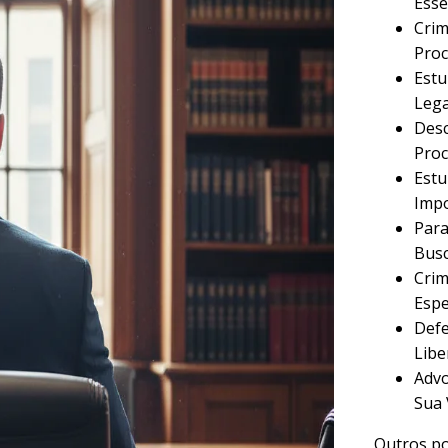
Esse
Crim
Proc
Estu
Lega
Desc
Proc
Estu
Imp
Para
Busc
Crim
Espe
Defe
Libe
Advo
Sua 
Outros po