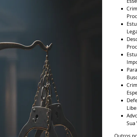
Esse
Crim
Proc
Estu
Lega
Desc
Proc
Estu
Imp
Para
Busc
Crim
Espe
Defe
Libe
Advo
Sua 
Outros po