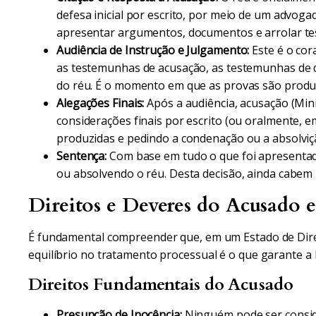
defesa inicial por escrito, por meio de um advog
apresentar argumentos, documentos e arrolar te
Audiência de Instrução e Julgamento:
Este é o cora
as testemunhas de acusação, as testemunhas de de
do réu. É o momento em que as provas são produz
Alegações Finais:
Após a audiência, acusação (Min
considerações finais por escrito (ou oralmente, e
produzidas e pedindo a condenação ou a absolviç
Sentença:
Com base em tudo o que foi apresentado
ou absolvendo o réu. Desta decisão, ainda cabem 
Direitos e Deveres do Acusado 
É fundamental compreender que, em um Estado de Direi
equilíbrio no tratamento processual é o que garante a 
Direitos Fundamentais do Acusado
Presunção de Inocência:
Ninguém pode ser conside