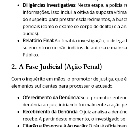
Diligências Investigativas:
Nesta etapa, a polícia r
informações. Isso inclui: a oitiva da suposta víti
do suspeito para prestar esclarecimentos, a busc
periciais (como o exame de corpo de delito) e a an
áudios).
Relatório Final:
Ao final da investigação, o delega
se encontrou ou não indícios de autoria e material
Público.
2. A Fase Judicial (Ação Penal)
Com o inquérito em mãos, o promotor de justiça, que é o
elementos suficientes para processar o acusado.
Oferecimento da Denúncia:
Se o promotor entende
denúncia ao juiz, iniciando formalmente a ação pe
Recebimento da Denúncia:
O juiz analisa a denúnci
recebe. A partir deste momento, o investigado se
Citação e Resposta à Acusação:
O réu é oficialmen