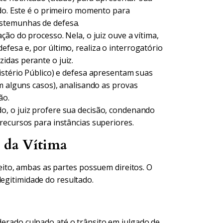
ado. Este é o primeiro momento para
stemunhas de defesa.
ção do processo. Nela, o juiz ouve a vítima,
fesa e, por último, realiza o interrogatório
idas perante o juiz.
istério Público) e defesa apresentam suas
m alguns casos), analisando as provas
ão.
, o juiz profere sua decisão, condenando
recursos para instâncias superiores.
e da Vítima
to, ambas as partes possuem direitos. O
legitimidade do resultado.
rado culpado até o trânsito em julgado de