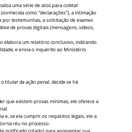
ealiza uma série de atos para coletar
ma (conhecida como "declarações"), a intimação
a por testemunhas, a solicitação de exames
álise de provas digitais (mensagens, vídeos,
do elabora um relatório conclusivo, indicando
idade, e envia o inquérito ao Ministério
 titular da ação penal, decide se há
r que existem provas mínimas, ele oferece a
nal.
a e, se ela cumprir os requisitos legais, ele a
 torna réu no processo.
te notificado (citado) para apresentar sua