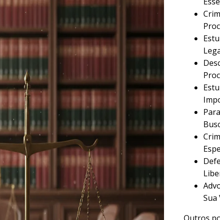
Esse
Crim
Proc
Estu
Lega
Desc
Proc
Estu
Imp
Para
Busc
Crim
Espe
Defe
Libe
Advo
Sua 
Outros po