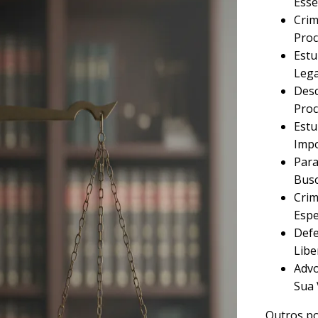
Esse
Crim
Proc
Estu
Lega
Desc
Proc
Estu
Imp
Para
Busc
Crim
Espe
Defe
Libe
Advo
Sua 
Outros po