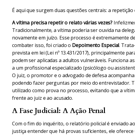
É aqui que surgem duas questões centrais: a repetição 
A vítima precisa repetir o relato várias vezes?
Infelizme
Tradicionalmente, a vítima poderia ser ouvida na delega
novamente em juízo. Esse processo é extremamente des
combater isso, foi criado o
Depoimento Especial
. Trata
prevista em lei (Lei nº 13.431/2017), principalmente par
podem ser aplicadas a adultos vulneráveis. Funciona ass
a um profissional especializado (psicólogo ou assisten
O juiz, o promotor e o advogado de defesa acompanham
podendo fazer perguntas por meio do entrevistador. 
utilizado como prova no processo, evitando que a vítim
frente ao juiz e ao acusado.
A Fase Judicial: A Ação Penal
Com o fim do inquérito, o relatório policial é enviado 
justiça entender que há provas suficientes, ele oferece