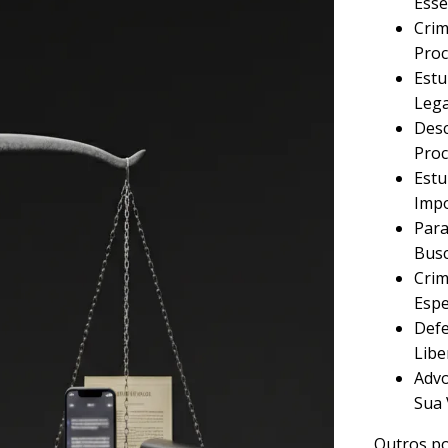
Esse
Crim
Proc
Estu
Lega
Desc
Proc
Estu
Imp
Para
Busc
Crim
Espe
Defe
Libe
Advo
Sua 
Outros po