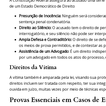
A Constituição Federal assegura ao acusado uma série 
de um Estado Democrático de Direito:
Presunção de Inocência:
Ninguém será considerado
sentença penal condenatória.
Direito ao Silêncio:
O acusado tem o direito de pe
interrogatório, e seu silêncio não pode ser inter
Ampla Defesa e Contraditório:
O direito de se def
os meios de prova permitidos, e de contestar as 
Assistência de um Advogado:
É um direito indisp
por um advogado em todos os atos do processo, de
Direitos da Vítima
A vítima também é amparada pela lei, visando sua prot
direitos incluem ser tratada com respeito, ter sua integ
ouvida em juízo, muitas vezes por meio de técnicas espe
Provas Essenciais em Casos de E