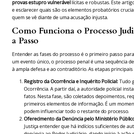
provas estupro vulnerável
lícitas e robustas. Este arti
e esclarecer quais são os elementos probatórios cruci
quem se vê diante de uma acusação injusta.
Como Funciona o Processo Judic
a Passo
Entender as fases do processo é o primeiro passo para 
um evento único, o processo penal é uma sequência de a
à ampla defesa e ao contraditório. As etapas principais 
Registro da Ocorrência e Inquérito Policial:
Tudo g
Ocorrência. A partir daí, a autoridade policial ins
fatos. Nesta fase, são coletados depoimentos, req
primeiros elementos de informação. É um momento
podem influenciar todo o restante do processo.
Oferecimento da Denúncia pelo Ministério Público
Justiça entender que há indícios suficientes de aut
denúncia ao Poder Judiciário, dando início à ação 