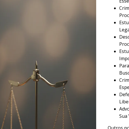
Esse
Crim
Proc
Estu
Lega
Desc
Proc
Estu
Imp
Para
Busc
Crim
Espe
Defe
Libe
Advo
Sua 
Outros po