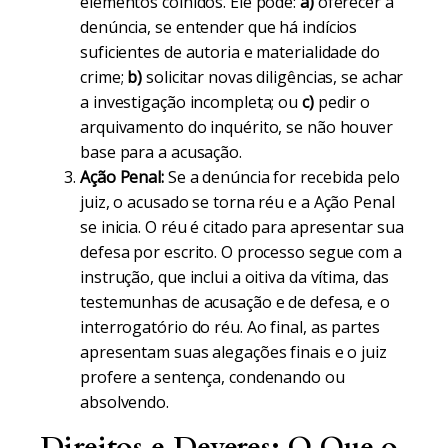
elementos colhidos. Ele pode:
a)
oferecer a
denúncia, se entender que há indícios
suficientes de autoria e materialidade do
crime;
b)
solicitar novas diligências, se achar
a investigação incompleta; ou
c)
pedir o
arquivamento do inquérito, se não houver
base para a acusação.
Ação Penal:
Se a denúncia for recebida pelo
juiz, o acusado se torna réu e a Ação Penal
se inicia. O réu é citado para apresentar sua
defesa por escrito. O processo segue com a
instrução, que inclui a oitiva da vítima, das
testemunhas de acusação e de defesa, e o
interrogatório do réu. Ao final, as partes
apresentam suas alegações finais e o juiz
profere a sentença, condenando ou
absolvendo.
Direitos e Deveres: O Que o