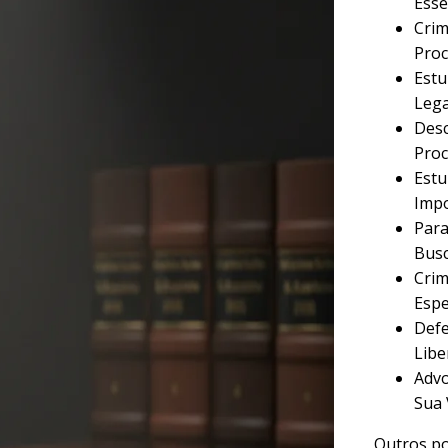
Esse
Crim
Proc
Estu
Lega
Desc
Proc
Estu
Imp
Para
Busc
Crim
Espe
Defe
Libe
Advo
Sua 
Outros po