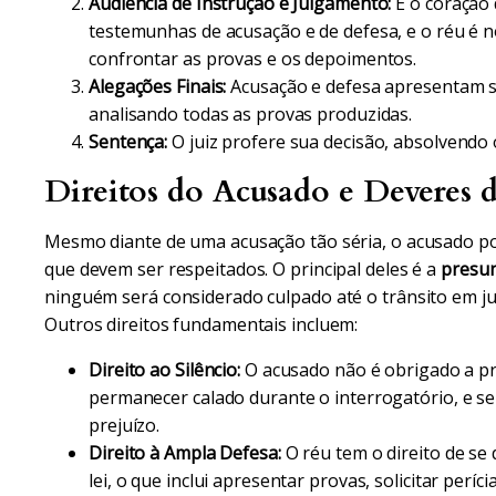
Audiência de Instrução e Julgamento:
É o coração 
testemunhas de acusação e de defesa, e o réu é
confrontar as provas e os depoimentos.
Alegações Finais:
Acusação e defesa apresentam se
analisando todas as provas produzidas.
Sentença:
O juiz profere sua decisão, absolvendo
Direitos do Acusado e Deveres d
Mesmo diante de uma acusação tão séria, o acusado pos
que devem ser respeitados. O principal deles é a
presun
ninguém será considerado culpado até o trânsito em j
Outros direitos fundamentais incluem:
Direito ao Silêncio:
O acusado não é obrigado a pr
permanecer calado durante o interrogatório, e se
prejuízo.
Direito à Ampla Defesa:
O réu tem o direito de se
lei, o que inclui apresentar provas, solicitar perí