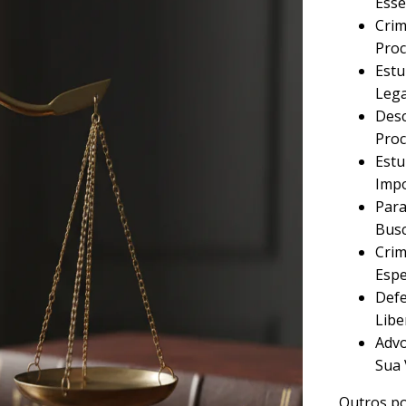
Esse
Crim
Proc
Estu
Lega
Desc
Proc
Estu
Imp
Para
Busc
Crim
Espe
Defe
Libe
Advo
Sua 
Outros po