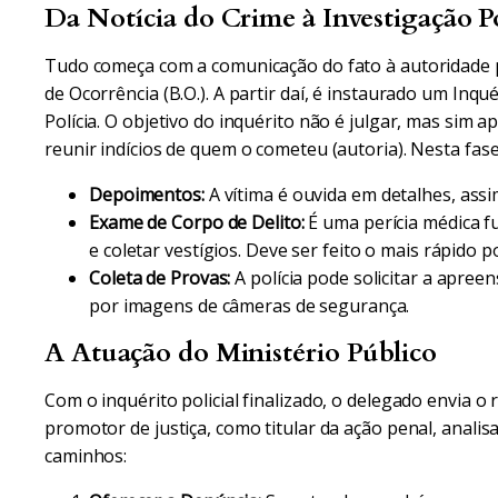
Da Notícia do Crime à Investigação Po
Tudo começa com a comunicação do fato à autoridade p
de Ocorrência (B.O.). A partir daí, é instaurado um Inq
Polícia. O objetivo do inquérito não é julgar, mas sim a
reunir indícios de quem o cometeu (autoria). Nesta fase
Depoimentos:
A vítima é ouvida em detalhes, ass
Exame de Corpo de Delito:
É uma perícia médica f
e coletar vestígios. Deve ser feito o mais rápido po
Coleta de Provas:
A polícia pode solicitar a apree
por imagens de câmeras de segurança.
A Atuação do Ministério Público
Com o inquérito policial finalizado, o delegado envia o 
promotor de justiça, como titular da ação penal, analisa
caminhos: