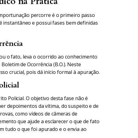
ico na Prática
mportunação percorre é o primeiro passo
é instantâneo e possui fases bem definidas
rrência
u o fato, leva o ocorrido ao conhecimento
m Boletim de Ocorrência (B.O.). Neste
so crucial, pois dá início formal à apuração.
licial
ito Policial. O objetivo desta fase não é
lher depoimentos da vítima, do suspeito e de
rovas, como vídeos de câmeras de
mento que ajude a esclarecer o que de fato
om tudo o que foi apurado e o envia ao