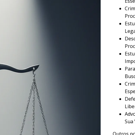
Esse
Crim
Proc
Estu
Lega
Desc
Proc
Estu
Imp
Para
Busc
Crim
Espe
Defe
Libe
Advo
Sua 
Outros po