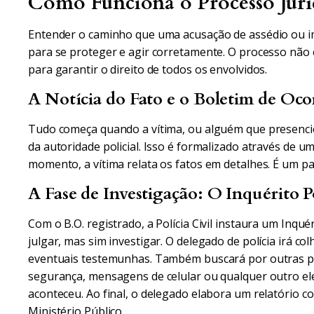
Como Funciona o Processo Juríd
Entender o caminho que uma acusação de assédio ou i
para se proteger e agir corretamente. O processo não 
para garantir o direito de todos os envolvidos.
A Notícia do Fato e o Boletim de Oco
Tudo começa quando a vítima, ou alguém que presencio
da autoridade policial. Isso é formalizado através de u
momento, a vítima relata os fatos em detalhes. É um pas
A Fase de Investigação: O Inquérito Po
Com o B.O. registrado, a Polícia Civil instaura um Inquér
julgar, mas sim investigar. O delegado de polícia irá co
eventuais testemunhas. Também buscará por outras p
segurança, mensagens de celular ou qualquer outro ele
aconteceu. Ao final, o delegado elabora um relatório c
Ministério Público.